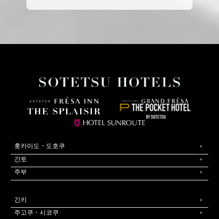
홋카이도・도호쿠
간토
주부
긴키
주고쿠・시코쿠