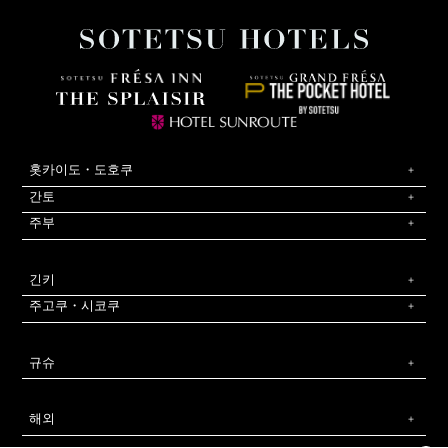
홋카이도・도호쿠
간토
주부
긴키
주고쿠・시코쿠
규슈
해외