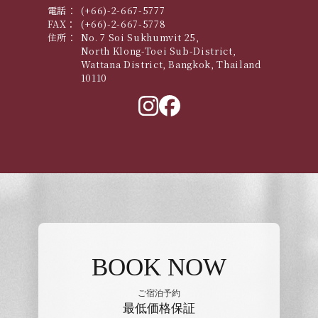
電話：
(+66)-2-667-5777
FAX：
(+66)-2-667-5778
住所：
No. 7 Soi Sukhumvit 25,
North Klong-Toei Sub-District,
Wattana District, Bangkok, Thailand
10110
BOOK NOW
ご宿泊予約
最低価格保証