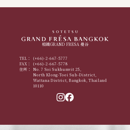
相鐵GRAND FRESA 曼谷
TEL：
(+66)-2-667-5777
FAX：
(+66)-2-667-5778
住所：
No. 7 Soi Sukhumvit 25,
North Klong-Toei Sub-District,
Wattana District, Bangkok, Thailand
10110