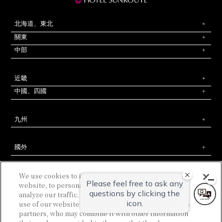
北海道、東北
關東
中部
近畿
中國、四國
九州
國外
We use cookies to improve your experience on our
website, to personalize content and ads, and to
analyze our traffic. We share information about your
use of our website with our advertising and analytics
相鐵飯店官方社群媒體
partners, who may combine it with other information
聯絡我們
公司簡介
新飯店開發提案
專欄
網站使用條款
網站政策